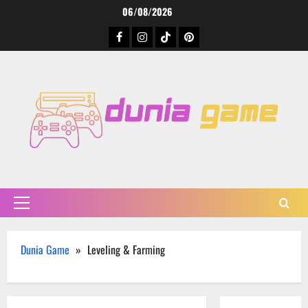
Skip
06/08/2026
to
Facebook
Instagram
TikTok
Pinterest
content
Primary
Menu
Dunia Game
»
Leveling & Farming