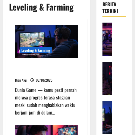
Leveling & Farming
BERITA
TERKINI
Event & Beri
E
v
e
Leveling & Farming
n
t
G
Kreator dan
Farming Genshin Impact Lebih
K
e
Efisien
o
n
Dian Ayu
03/10/2025
m
s
Dunia Game — kamu pasti pernah
u
h
merasa progres terasa stagnan
n
i
i
Leveling & 
n
meski sudah menghabiskan waktu
F
t
I
berjam-jam di dalam...
a
a
m
r
s
p
m
V
a