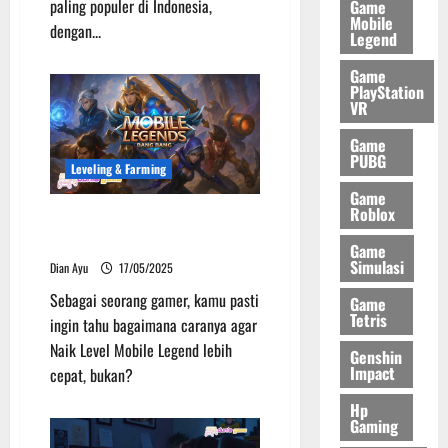
a
paling populer di Indonesia,
Game
Mobile
n
dengan...
19/09/2025
Legend
g
B
Game
PlayStation
e
VR
r
g
Game
e
PUBG
Leveling & Farming
n
Game
g
Roblox
Tips Naik Level Mobile Legend
s
Cepat ala Pro Player
i
Game
Simulasi
Dian Ayu
17/05/2025
12/09/2025
Sebagai seorang gamer, kamu pasti
Game
Tetris
ingin tahu bagaimana caranya agar
Naik Level Mobile Legend lebih
Genshin
Impact
cepat, bukan?
Hp
Gaming