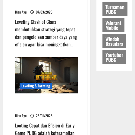
untuk Pemula
Turnamen
PUBG
Dian Ayu
07/03/2025
Leveling Clash of Clans
Valorant
Mobile
membutuhkan strategi yang tepat
dan pengelolaan sumber daya yang
Windah
Basudara
efisien agar bisa meningkatkan...
Youtuber
PUBG
Leveling & Farming
Trik Looting Cepat dan Efisien di
Early Game PUBG
Dian Ayu
25/01/2025
Looting Cepat dan Efisien di Early
Game PUBG adalah keterampilan