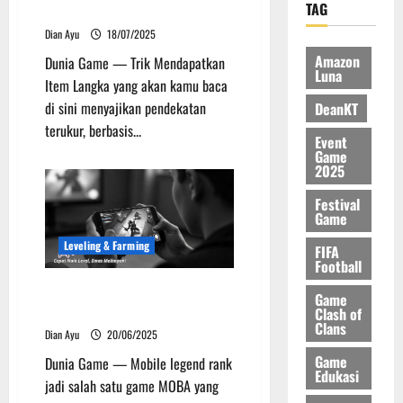
TAG
Moonlit Fruit Roblox
n
i
r
E
i
P
n
e
Dian Ayu
18/07/2025
f
n
U
g
a
i
A
Amazon
Dunia Game — Trik Mendapatkan
B
u
t
Luna
s
k
Item Langka yang akan kamu baca
G
n
i
i
t
di sini menyajikan pendekatan
DeanKT
I
t
f
e
i
terukur, berbasis...
n
u
T
n
f
Event
t
k
a
Game
e
2025
M
n
03/10/2025
10/10/2025
r
a
p
Festival
n
i
a
Game
a
n
B
Leveling & Farming
s
T
FIFA
a
Football
i
a
t
o
n
Trik Meningkatkan Mobile
a
Game
n
p
Legend Rank dengan Cepat
s
Clash of
Clans
a
a
Dian Ayu
20/06/2025
l
L
26/09/2025
Game
Dunia Game — Mobile legend rank
A
a
Edukasi
jadi salah satu game MOBA yang
j
g