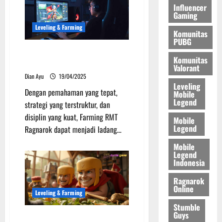
Influencer
Gaming
Leveling & Farming
Komunitas
PUBG
Ragnarok Online Rahasia
Komunitas
Farming RMT Auto Cuan
Valorant
Dian Ayu
19/04/2025
Leveling
Dengan pemahaman yang tepat,
Mobile
Legend
strategi yang terstruktur, dan
disiplin yang kuat, Farming RMT
Mobile
Legend
Ragnarok dapat menjadi ladang...
Mobile
Legend
Indonesia
Ragnarok
Online
Leveling & Farming
Stumble
Guys
Trik Jitu Leveling Clash of Clans